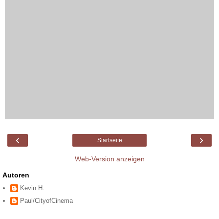
‹
›
Startseite
Web-Version anzeigen
Autoren
Kevin H.
Paul/CityofCinema