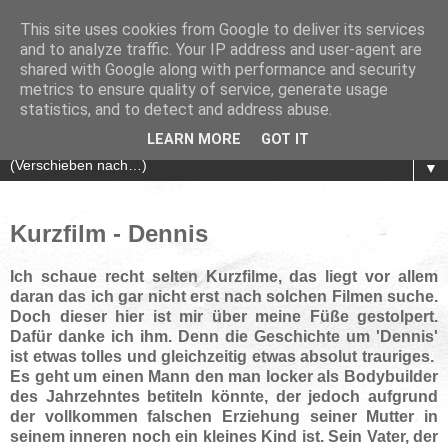
This site uses cookies from Google to deliver its services
and to analyze traffic. Your IP address and user-agent are
shared with Google along with performance and security
metrics to ensure quality of service, generate usage
statistics, and to detect and address abuse.
LEARN MORE
GOT IT
▼
Kurzfilm - Dennis
Ich schaue recht selten Kurzfilme, das liegt vor allem
daran das ich gar nicht erst nach solchen Filmen suche.
Doch dieser hier ist mir über meine Füße gestolpert.
Dafür danke ich ihm. Denn die Geschichte um 'Dennis'
ist etwas tolles und gleichzeitig etwas absolut trauriges.
Es geht um einen Mann den man locker als Bodybuilder
des Jahrzehntes betiteln könnte, der jedoch aufgrund
der vollkommen falschen Erziehung seiner Mutter in
seinem inneren noch ein kleines Kind ist. Sein Vater, der