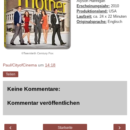
Alyson Hannigan
Erscheinungsjahr:
2010
Produktionsland:
USA
Laufzeit:
ca. 24 x 22 Minuten
Originalsprache:
Englisch
©Twentieth Century Fox
Paul/CityofCinema
um
14:18
Teilen
Keine Kommentare:
Kommentar veröffentlichen
‹
›
Startseite