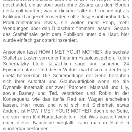
geschuldet, einige aber auch ohne Zwang aus dem Boden
gestampft worden, was in diesem Falle nicht unbedingt als
Kritikpunkt angesehen werden sollte. Insgesamt probiert das
Produzententeam etwas, sie wollen mehr Pepp, mehr
Wendungen über den Bildschirm flimmern lassen. Gerade
das Staffelfinale geht dem Publikum unter die Haut, hier
wurde einfach ganz stark inszeniert.
Ansonsten lässt HOW I MET YOUR MOTHER die sechste
Staffel zu Lasten von einer Figur im Hauptcast gehen. Robin
Scherbatzky bleibt tatsächlich sage und schreibe 24
Episoden blass. Und dieser Verlust macht sich in der Folge
direkt bemerkbar. Die Schreiberlinge der Serie berauben
sich ihrer Autorität und Glaubwürdigkeit wenn sie die
Dynamik innerhalb der zwei ´Pärchen´ Marshall und Lily,
sowie Barney und Ted, verstärken und Robin in der
Konsequenz wie das fünfte Rad am Wagen erscheinen
lassen. Hier muss und wird sich mit Sicherheit etwas
ändern, ist HOW I MET YOUR MOTHER doch eine Serie,
die von ihren fünf Hauptdarstellern lebt. Was passiert wenn
einer dieser Bausteine wegfällt, kann man in Staffel 6
wunderbar bestaunen.