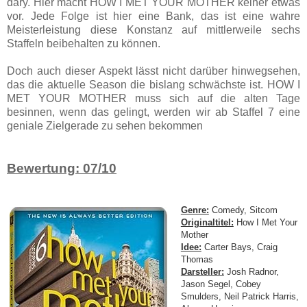
dary. Hier macht HOW I MET YOUR MOTHER keiner etwas
vor. Jede Folge ist hier eine Bank, das ist eine wahre
Meisterleistung diese Konstanz auf mittlerweile sechs
Staffeln beibehalten zu können.
Doch auch dieser Aspekt lässt nicht darüber hinwegsehen,
das die aktuelle Season die bislang schwächste ist. HOW I
MET YOUR MOTHER muss sich auf die alten Tage
besinnen, wenn das gelingt, werden wir ab Staffel 7 eine
geniale Zielgerade zu sehen bekommen
Bewertung: 07/10
Genre:
Comedy, Sitcom
Originaltitel:
How I Met Your
Mother
Idee:
Carter Bays, Craig
Thomas
Darsteller:
Josh Radnor,
Jason Segel, Cobey
Smulders, Neil Patrick Harris,