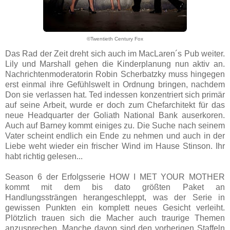
©Twentieth Century Fox
Das Rad der Zeit dreht sich auch im MacLaren´s Pub weiter.
Lily und Marshall gehen die Kinderplanung nun aktiv an.
Nachrichtenmoderatorin Robin Scherbatzky muss hingegen
erst einmal ihre Gefühlswelt in Ordnung bringen, nachdem
Don sie verlassen hat. Ted indessen konzentriert sich primär
auf seine Arbeit, wurde er doch zum Chefarchitekt für das
neue Headquarter der Goliath National Bank auserkoren.
Auch auf Barney kommt einiges zu. Die Suche nach seinem
Vater scheint endlich ein Ende zu nehmen und auch in der
Liebe weht wieder ein frischer Wind im Hause Stinson. Ihr
habt richtig gelesen...
Season 6 der Erfolgsserie HOW I MET YOUR MOTHER
kommt mit dem bis dato größten Paket an
Handlungssträngen herangeschleppt, was der Serie in
gewissen Punkten ein komplett neues Gesicht verleiht.
Plötzlich trauen sich die Macher auch traurige Themen
anzusprechen. Manche davon sind den vorherigen Staffeln