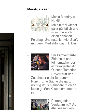
Meistgelesen
Media Monday //
Nr. 48
Ich bin mal wieder
ganz pünktlich und
wünsche euch
einen schönen
Feiertag. Und natürlich viel Spaß
mit dem MediaMonday . 1. Der
...
Der Filmvernarrte
Zitierbulle und
Filmemacher der
extravaganten Art:
Quentin Tarantino!
Er verkauft den
Zuschauer nicht für dumm.
Punkt. Eine Sache die ganz
wichtig ist, ich erinnere mich an
keine großen Klischeemomente
in ...
Rettung oder
Verdammnis? Die
4te Season von