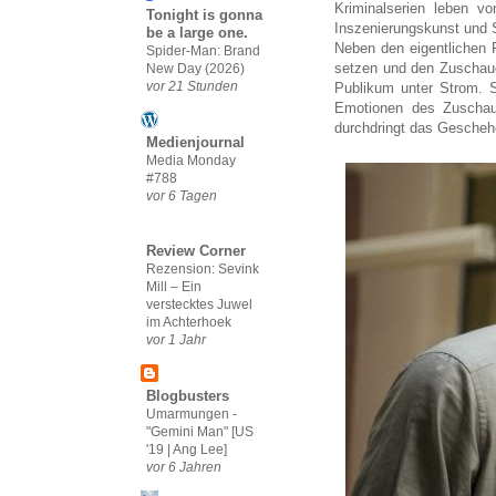
Kriminalserien leben vo
Tonight is gonna
Inszenierungskunst und 
be a large one.
Neben den eigentlichen 
Spider-Man: Brand
setzen und den Zuschaue
New Day (2026)
vor 21 Stunden
Publikum unter Strom. 
Emotionen des Zuschauer
durchdringt das Geschehe
Medienjournal
Media Monday
#788
vor 6 Tagen
Review Corner
Rezension: Sevink
Mill – Ein
verstecktes Juwel
im Achterhoek
vor 1 Jahr
Blogbusters
Umarmungen -
"Gemini Man" [US
'19 | Ang Lee]
vor 6 Jahren