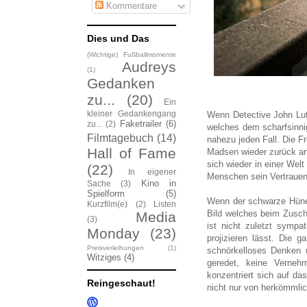
Kommentare
Dies und Das
(Wichtige) Fußballmomente
Audreys
(1)
Gedanken
zu...
(20)
Ein
kleiner Gedankengang
Wenn Detective John Lut
Faketrailer
(6)
zu...
(2)
welches dem scharfsinnig
Filmtagebuch
(14)
nahezu jeden Fall. Die 
Hall of Fame
Madsen wieder zurück an
sich wieder in einer Wel
(22)
In eigener
Menschen sein Vertrauen 
Kino in
Sache
(3)
Spielform
(5)
Wenn der schwarze Hüne 
Kurzfilm(e)
(2)
Listen
Bild welches beim Zusch
Media
(3)
ist nicht zuletzt sympa
Monday
(23)
projizieren lässt. Die 
Preisverleihungen
(1)
schnörkelloses Denken u
Witziges
(4)
geredet, keine Verneh
konzentriert sich auf d
Reingeschaut!
nicht nur von herkömmli