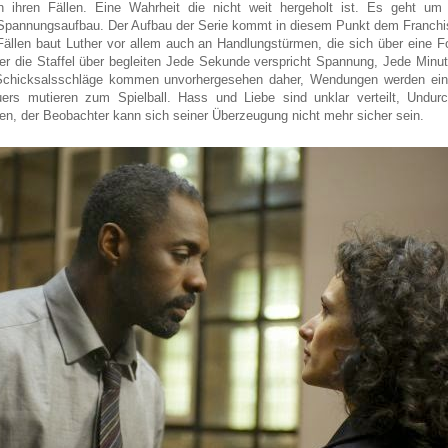
n ihren Fällen. Eine Wahrheit die nicht weit hergeholt ist. Es geht um 
Spannungsaufbau. Der Aufbau der Serie kommt in diesem Punkt dem Franchi
Fällen baut Luther vor allem auch an Handlungstürmen, die sich über eine F
r die Staffel über begleiten Jede Sekunde verspricht Spannung, Jede Minut
Schicksalsschläge kommen unvorhergesehen daher, Wendungen werden ein
s mutieren zum Spielball. Hass und Liebe sind unklar verteilt, Undurch
n, der Beobachter kann sich seiner Überzeugung nicht mehr sicher sein.