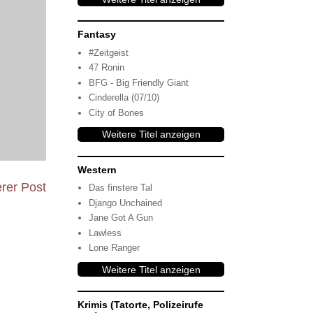
Fantasy
#Zeitgeist
47 Ronin
BFG - Big Friendly Giant
Cinderella (07/10)
City of Bones
Weitere Titel anzeigen
Western
erer Post
Das finstere Tal
Django Unchained
Jane Got A Gun
Lawless
Lone Ranger
Weitere Titel anzeigen
Krimis (Tatorte, Polizeirufe