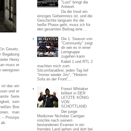
"Lost" bringt die
Antwort.
Da die Insel ein
einziges Geheimniss ist, und die
Geschichte langsam ihn die
heiße Phase geht, muss ich für
den gesamten Beitrag eine ...
Die 1. Season von
"Community" zeigt
dir wie es in einer
Ein Gesetz,
Lerngruppe
ner Begabung
zugehen kann
ieler Henry
Kabel 1 und RTL 2
tan muss er
machten mich zum
en wenigsten
Sitcomfanatiker, jeden Tag lief
"Immer wieder Jim", "Hinterm
Sofa an der Front",...
ist das ein
Forest Whitaker
ssen und er
brilliert in DER
samte Serie
LETZTE KÖNIG
gkeit, sein
VON
SCHOTTLAND
heißen Brei
Der junge
ionen, man
Mediziner Nicholas Carrigan
 – Prinzips
möchte nach seinem
 ab.
bestandenen Examen in ein
fremdes Land gehen und dort bei