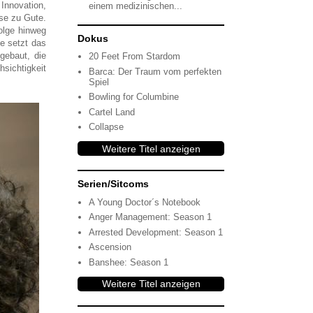
Innovation,
einem medizinischen...
se zu Gute.
olge hinweg
Dokus
e setzt das
gebaut, die
20 Feet From Stardom
sichtigkeit
Barca: Der Traum vom perfekten
Spiel
Bowling for Columbine
Cartel Land
Collapse
Weitere Titel anzeigen
Serien/Sitcoms
A Young Doctor´s Notebook
Anger Management: Season 1
Arrested Development: Season 1
Ascension
Banshee: Season 1
Weitere Titel anzeigen