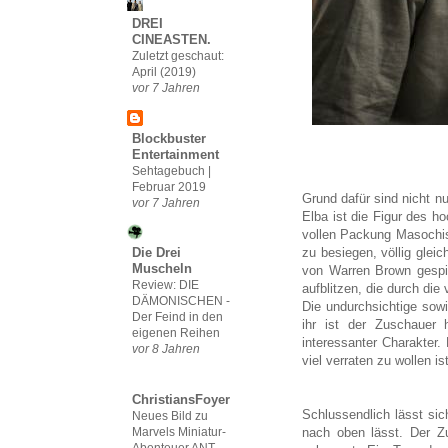
DREI
CINEASTEN.
Zuletzt geschaut:
April (2019)
vor 7 Jahren
Blockbuster
Entertainment
Sehtagebuch |
Februar 2019
Grund dafür sind nicht n
vor 7 Jahren
Elba ist die Figur des h
vollen Packung Masochis
zu besiegen, völlig gleic
Die Drei
Muscheln
von Warren Brown gespie
Review: DIE
aufblitzen, die durch die
DÄMONISCHEN -
Die undurchsichtige sowi
Der Feind in den
ihr ist der Zuschauer 
eigenen Reihen
interessanter Charakter.
vor 8 Jahren
viel verraten zu wollen i
ChristiansFoyer
Schlussendlich lässt sic
Neues Bild zu
Marvels Miniatur-
nach oben lässt. Der Z
Abenteuer ANT-