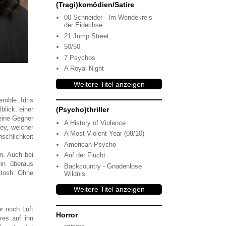
(Tragi)komödien/Satire
00 Schneider - Im Wendekreis
der Eidechse
21 Jump Street
50/50
7 Psychos
A Royal Night
Weitere Titel anzeigen
mble. Idris
blick, einer
(Psycho)thriller
eine Gegner
A History of Violence
ley, welcher
A Most Violent Year (08/10)
schlichkeit
American Psycho
n. Auch bei
Auf der Flucht
ein überaus
Backcountry - Gnadenlose
ntosh. Ohne
Wildnis
Weitere Titel anzeigen
r noch Luft
Horror
res auf ihn