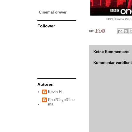
CinemaForever
©BBC Drama Produ
Follower
um
10:49
Keine Kommentare:
Kommentar veröffent
Autoren
Kevin H.
Paul/CityofCine
ma