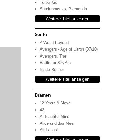
Turbo Kid
Sharktopus vs. Pteracuda
Weitere Titel anzeigen
Sci-Fi
A World Beyond
Avengers - Age of Ultron (07/10)
Avengers, The
Battle for SkyArk
Blade Runner
Weitere Titel anzeigen
Dramen
12 Years A Slave
42
A Beautiful Mind
Alice und das Meer
All Is Lost
Weitere Titel anzeigen