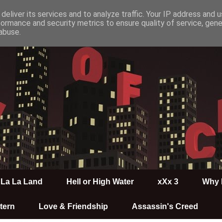
deliver its services and to analyze traffic. Your IP address and 
formance and security metrics to ensure quality of service, gen
abuse.
La La Land
Hell or High Water
xXx 3
Why 
tern
Love & Friendship
Assassin's Creed