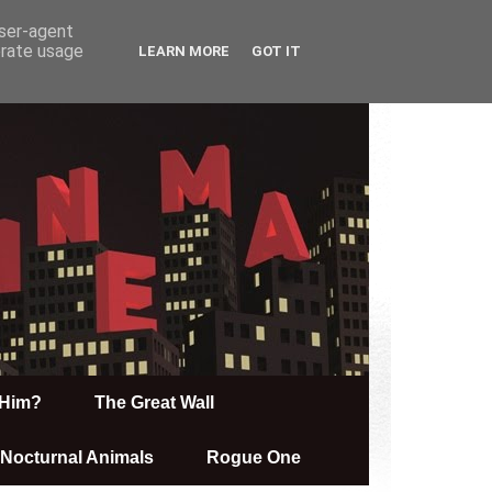
user-agent
erate usage
LEARN MORE
GOT IT
Him?
The Great Wall
Nocturnal Animals
Rogue One