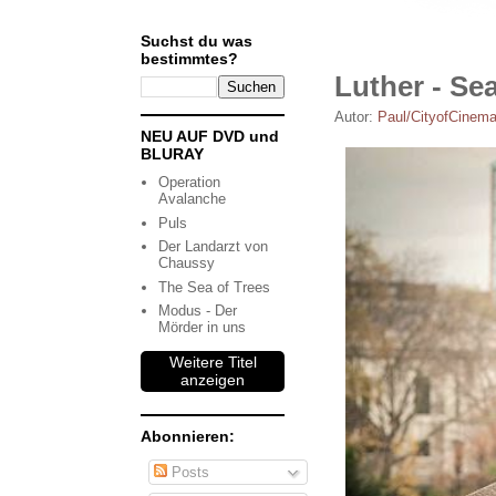
Suchst du was
bestimmtes?
Luther - Se
Autor:
Paul/CityofCinem
NEU AUF DVD und
BLURAY
Operation
Avalanche
Puls
Der Landarzt von
Chaussy
The Sea of Trees
Modus - Der
Mörder in uns
Weitere Titel
anzeigen
Abonnieren:
Posts