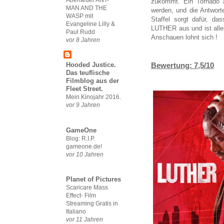
zukommt. Ein Tornado a
MAN AND THE
werden, und die Antwort
WASP mit
Staffel sorgt dafür, d
Evangeline Lilly &
LUTHER aus und ist allei
Paul Rudd
Anschauen lohnt sich !
vor 8 Jahren
Bewertung: 7,5/10
Hooded Justice.
Das teuflische
Filmblog aus der
Fleet Street.
Mein Kinojahr 2016.
vor 9 Jahren
GameOne
Blog: R.I.P.
gameone.de!
vor 10 Jahren
Planet of Pictures
Scaricare Mass
Effect- Film
Streaming Gratis in
Italiano
vor 11 Jahren