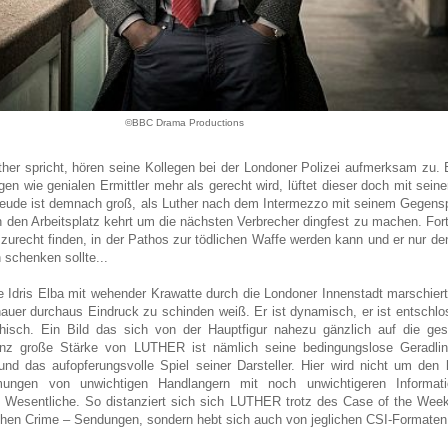
©BBC Drama Productions
her spricht, hören seine Kollegen bei der Londoner Polizei aufmerksam zu. 
en wie genialen Ermittler mehr als gerecht wird, lüftet dieser doch mit sei
Freude ist demnach groß, als Luther nach dem Intermezzo mit seinem Gegensp
 den Arbeitsplatz kehrt um die nächsten Verbrecher dingfest zu machen. For
t zurecht finden, in der Pathos zur tödlichen Waffe werden kann und er nur d
schenken sollte...
Idris Elba mit wehender Krawatte durch die Londoner Innenstadt marschiert 
auer durchaus Eindruck zu schinden weiß. Er ist dynamisch, er ist entschlo
thisch. Ein Bild das sich von der Hauptfigur nahezu gänzlich auf die ge
ganz große Stärke von LUTHER ist nämlich seine bedingungslose Geradlini
nd das aufopferungsvolle Spiel seiner Darsteller. Hier wird nicht um den 
mungen von unwichtigen Handlangern mit noch unwichtigeren Informat
as Wesentliche. So distanziert sich sich LUTHER trotz des Case of the Week
chen Crime – Sendungen, sondern hebt sich auch von jeglichen CSI-Formaten