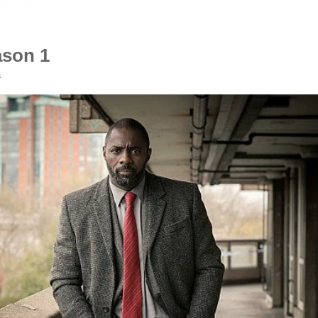
ason 1
a