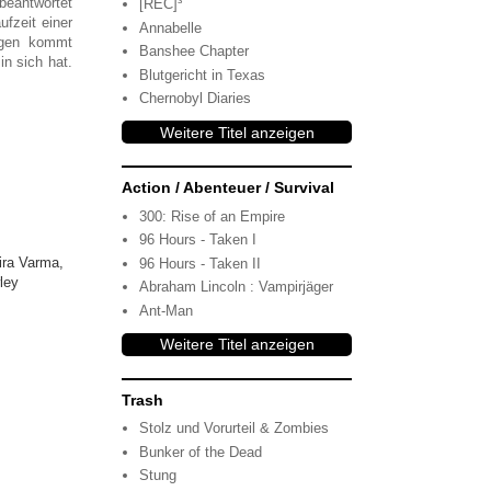
eantwortet
[REC]³
fzeit einer
Annabelle
ängen kommt
Banshee Chapter
n sich hat.
Blutgericht in Texas
Chernobyl Diaries
Weitere Titel anzeigen
Action / Abenteuer / Survival
300: Rise of an Empire
96 Hours - Taken I
ira Varma,
96 Hours - Taken II
ley
Abraham Lincoln : Vampirjäger
Ant-Man
Weitere Titel anzeigen
Trash
Stolz und Vorurteil & Zombies
Bunker of the Dead
Stung