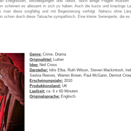
n Ereignissen, Verzweigungen und Twists. Noch einige Fragen müssen b
en scheinen es allesamt in sich zu haben. Auch die kurze und knackige Lau
ass man diese sorgfältig und mit Begeisterung verfolgt. Nahezu ohne L
n schon durch diese Tatsache sympathisch. Eine kleine Serienperle, die es i
Genre:
Crime, Drama
Originaltitel:
Luther
Idee:
Neil Cross
Darsteller:
Idris Elba, Ruth Wilson, Steven Mackintosh, Ind
Saskia Reeves, Warren Brown, Paul McGann, Dermot Crow
Erscheinungsjahr:
2010
Produktionsland:
UK
Laufzeit:
ca. 6 x 60 Minuten
Originalsprache:
Englisch