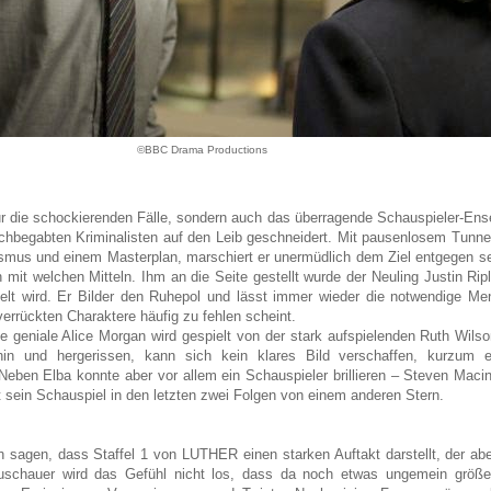
©BBC Drama Productions
ur die schockierenden Fälle, sondern auch das überragende Schauspieler-Ense
ochbegabten Kriminalisten auf den Leib geschneidert. Mit pausenlosem Tunnel
mus und einem Masterplan, marschiert er unermüdlich dem Ziel entgegen s
h mit welchen Mitteln. Ihm an die Seite gestellt wurde der Neuling Justin Rip
lt wird. Er Bilder den Ruhepol und lässt immer wieder die notwendige Men
 verrückten Charaktere häufig zu fehlen scheint.
e geniale Alice Morgan wird gespielt von der stark aufspielenden Ruth Wilso
hin und hergerissen, kann sich kein klares Bild verschaffen, kurzum 
 Neben Elba konnte aber vor allem ein Schauspieler brillieren – Steven Maci
st sein Schauspiel in den letzten zwei Folgen von einem anderen Stern.
h sagen, dass Staffel 1 von LUTHER einen starken Auftakt darstellt, der abe
uschauer wird das Gefühl nicht los, dass da noch etwas ungemein größe