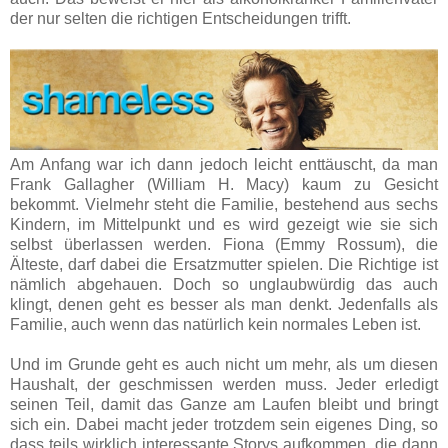
der nur selten die richtigen Entscheidungen trifft.
Am Anfang war ich dann jedoch leicht enttäuscht, da man
Frank Gallagher (William H. Macy) kaum zu Gesicht
bekommt. Vielmehr steht die Familie, bestehend aus sechs
Kindern, im Mittelpunkt und es wird gezeigt wie sie sich
selbst überlassen werden. Fiona (Emmy Rossum), die
Älteste, darf dabei die Ersatzmutter spielen. Die Richtige ist
nämlich abgehauen. Doch so unglaubwürdig das auch
klingt, denen geht es besser als man denkt. Jedenfalls als
Familie, auch wenn das natürlich kein normales Leben ist.
Und im Grunde geht es auch nicht um mehr, als um diesen
Haushalt, der geschmissen werden muss. Jeder erledigt
seinen Teil, damit das Ganze am Laufen bleibt und bringt
sich ein. Dabei macht jeder trotzdem sein eigenes Ding, so
dass teils wirklich interessante Storys aufkommen, die dann