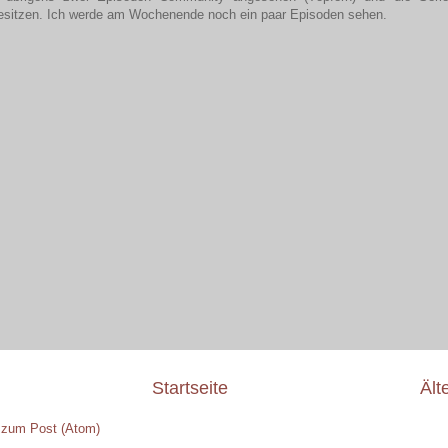
besitzen. Ich werde am Wochenende noch ein paar Episoden sehen.
Startseite
Ält
zum Post (Atom)