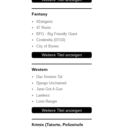
Fantasy
#Zeitgeist
47 Ronin
BFG - Big Friendly Giant
Cinderella (07/10)
City of Bones
Weitere Titel anzeigen
Western
Das finstere Tal
Django Unchained
Jane Got A Gun
Lawless
Lone Ranger
Weitere Titel anzeigen
Krimis (Tatorte, Polizeirufe