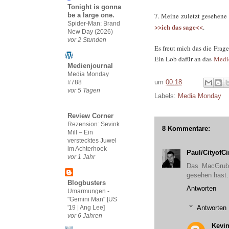
Tonight is gonna
7. Meine zuletzt gesehene 
be a large one.
Spider-Man: Brand
>>ich das sage<<
.
New Day (2026)
vor 2 Stunden
Es freut mich das die Frag
Ein Lob dafür an das
Medi
Medienjournal
Media Monday
um
00:18
#788
vor 5 Tagen
Labels:
Media Monday
Review Corner
Rezension: Sevink
8 Kommentare:
Mill – Ein
verstecktes Juwel
im Achterhoek
Paul/CityofC
vor 1 Jahr
Das MacGruber
gesehen hast. 
Blogbusters
Antworten
Umarmungen -
"Gemini Man" [US
'19 | Ang Lee]
Antworten
vor 6 Jahren
Kevin