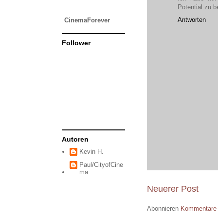
Potential zu 
Antworten
CinemaForever
Follower
Autoren
Kevin H.
Paul/CityofCine
ma
Neuerer Post
Abonnieren
Kommentare 