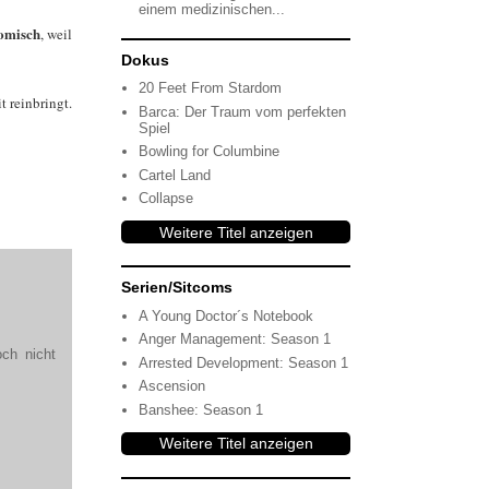
einem medizinischen...
komisch
, weil
Dokus
20 Feet From Stardom
 reinbringt.
Barca: Der Traum vom perfekten
Spiel
Bowling for Columbine
Cartel Land
Collapse
Weitere Titel anzeigen
Serien/Sitcoms
A Young Doctor´s Notebook
Anger Management: Season 1
och nicht
Arrested Development: Season 1
Ascension
Banshee: Season 1
Weitere Titel anzeigen