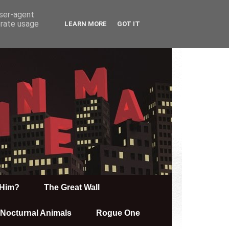
user-agent
erate usage
LEARN MORE
GOT IT
Him?
The Great Wall
Nocturnal Animals
Rogue One