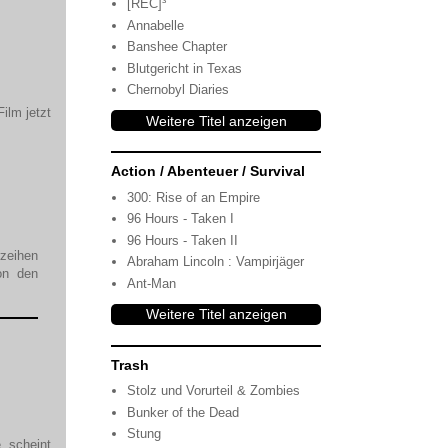
[REC]³
Annabelle
Banshee Chapter
Blutgericht in Texas
Chernobyl Diaries
ilm jetzt
Weitere Titel anzeigen
Action / Abenteuer / Survival
300: Rise of an Empire
96 Hours - Taken I
96 Hours - Taken II
rzeihen
Abraham Lincoln : Vampirjäger
on den
Ant-Man
Weitere Titel anzeigen
Trash
Stolz und Vorurteil & Zombies
Bunker of the Dead
Stung
 scheint