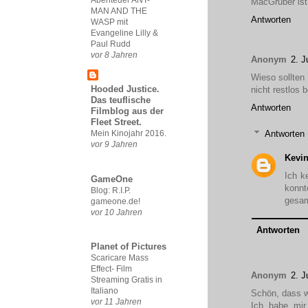
MacGruber ist 
MAN AND THE
Antworten
WASP mit
Evangeline Lilly &
Paul Rudd
vor 8 Jahren
Anonym
2. J
Wieso sollten
Hooded Justice.
nicht restlos 
Das teuflische
Antworten
Filmblog aus der
Fleet Street.
Antworten
Mein Kinojahr 2016.
vor 9 Jahren
Kevin
Ich k
GameOne
konnt
Blog: R.I.P.
gesam
gameone.de!
vor 10 Jahren
Antworten
Planet of Pictures
Scaricare Mass
Effect- Film
Anonym
2. J
Streaming Gratis in
Italiano
Schön, dass w
vor 11 Jahren
Ich habe mir