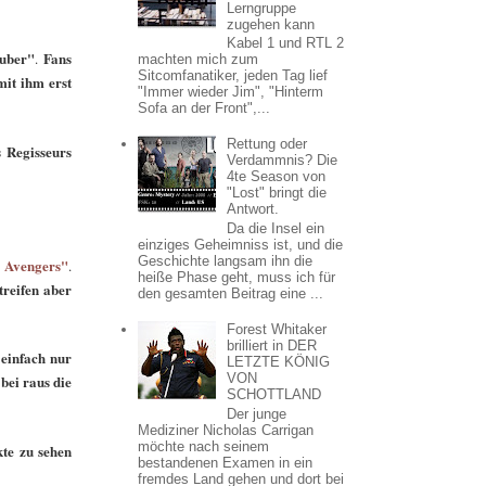
Lerngruppe
zugehen kann
Kabel 1 und RTL 2
ruber"
Fans
.
machten mich zum
Sitcomfanatiker, jeden Tag lief
mit ihm erst
"Immer wieder Jim", "Hinterm
Sofa an der Front",...
Rettung oder
s Regisseurs
Verdammnis? Die
4te Season von
"Lost" bringt die
Antwort.
Da die Insel ein
einziges Geheimniss ist, und die
Geschichte langsam ihn die
 Avengers"
.
heiße Phase geht, muss ich für
reifen aber
den gesamten Beitrag eine ...
Forest Whitaker
brilliert in DER
 einfach nur
LETZTE KÖNIG
VON
bei raus die
SCHOTTLAND
Der junge
Mediziner Nicholas Carrigan
möchte nach seinem
te zu sehen
bestandenen Examen in ein
fremdes Land gehen und dort bei