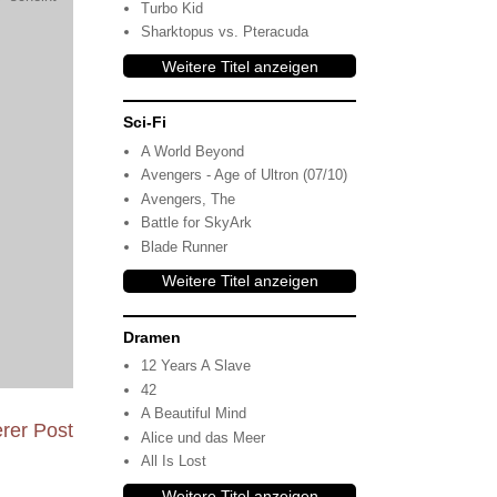
Turbo Kid
Sharktopus vs. Pteracuda
Weitere Titel anzeigen
Sci-Fi
A World Beyond
Avengers - Age of Ultron (07/10)
Avengers, The
Battle for SkyArk
Blade Runner
Weitere Titel anzeigen
Dramen
12 Years A Slave
42
A Beautiful Mind
erer Post
Alice und das Meer
All Is Lost
Weitere Titel anzeigen