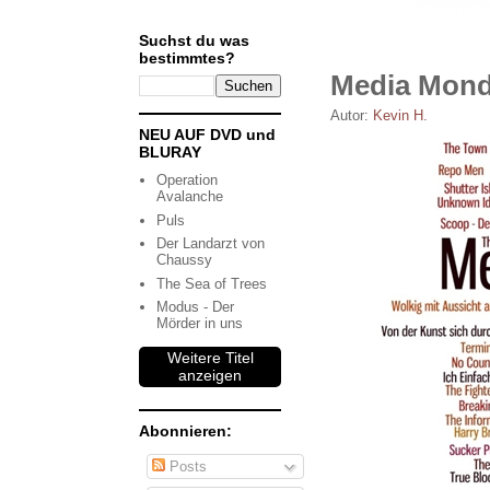
Suchst du was
bestimmtes?
Media Monda
Autor:
Kevin H.
NEU AUF DVD und
BLURAY
Operation
Avalanche
Puls
Der Landarzt von
Chaussy
The Sea of Trees
Modus - Der
Mörder in uns
Weitere Titel
anzeigen
Abonnieren:
Posts