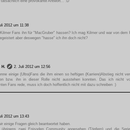
tatsächlich eine provokante Antwort... :D
uli 2012 um 11:38
 Kilmer Fans ihn für "MacGruber" hassen? Ich mag Kilmer und war von dem F
begeistert aber deswegen "hasse" ich ihn doch nicht?
 H.
2. Juli 2012 um 12:56
enne einige (Ultra)Fans die ihm einen so heftigen (Karriere)Abstieg nicht ve
en bzw. ihn in dieser Rolle nicht ausstehen konnten. Das ich nicht v
ten Fans rede, muss ich doch hoffentlich nicht mit dazu schreiben :)
uli 2012 um 13:43
ir einige Fragen gleich beantwortet haben.
 übrigens zwei Episoden Community angesehen (Töpfern) und die Serie