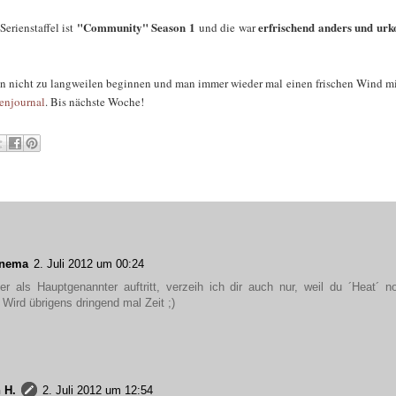
"Community" Season 1
erfrischend anders und ur
Serienstaffel ist
und die war
en nicht zu langweilen beginnen und man immer wieder mal einen frischen Wind mit
enjournal
. Bis nächste Woche!
inema
2. Juli 2012 um 00:24
 als Hauptgenannter auftritt, verzeih ich dir auch nur, weil du ´Heat´ n
Wird übrigens dringend mal Zeit ;)
 H.
2. Juli 2012 um 12:54