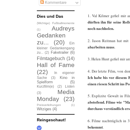
Kommentare
1. Val Kilmer gefiel mir 
Dies und Das
dürften ihn für seine Rol
(Wichtige) Fußballmomente
Audreys
noch nachholen.
(1)
Gedanken
2. Jason Reitman hat mi
zu...
(20)
Ein
abarbeiten muss
.
kleiner Gedankengang
Faketrailer
(6)
zu...
(2)
Filmtagebuch
(14)
3. Helen Hunt gefiel mir a
Hall of Fame
4. Der letzte Film, von de
(22)
In eigener
Ich habe bis vor diesem 
Kino in
Sache
(3)
Spielform
(5)
einen riesen Schritt ins Po
Kurzfilm(e)
(2)
Listen
Media
(3)
5. Explizite Gewalt in Fi
Monday
(23)
abstoßend. Filme wie "Mar
Preisverleihungen
(1)
durchaus verständlich ers
Witziges
(4)
Reingeschaut!
6. Filme nachträglich in 
bekommt
.