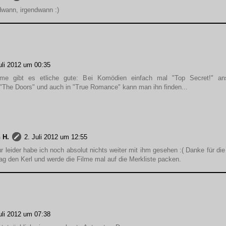
dwann, irgendwann :)
uli 2012 um 00:35
ilme gibt es etliche gute: Bei Komödien einfach mal "Top Secret!" an
"The Doors" und auch in "True Romance" kann man ihn finden...
 H.
2. Juli 2012 um 12:55
ur leider habe ich noch absolut nichts weiter mit ihm gesehen :( Danke für die
ag den Kerl und werde die Filme mal auf die Merkliste packen.
uli 2012 um 07:38