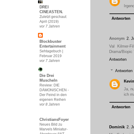
Irgen
DREI
CINEASTEN.
Zuletzt geschaut:
Antworten
April (2019)
vor 7 Jahren
Anonym
2. J
Blockbuster
Val Kilmer-F
Entertainment
Sehtagebuch |
Drama/Biopic 
Februar 2019
Antworten
vor 7 Jahren
Antworten
Die Drei
Muscheln
Kevin
Review: DIE
Ja, n
DÄMONISCHEN -
ich m
Der Feind in den
eigenen Reihen
vor 8 Jahren
Antworten
ChristiansFoyer
Neues Bild zu
Dominik
2. J
Marvels Miniatur-
Abenteuer ANT-