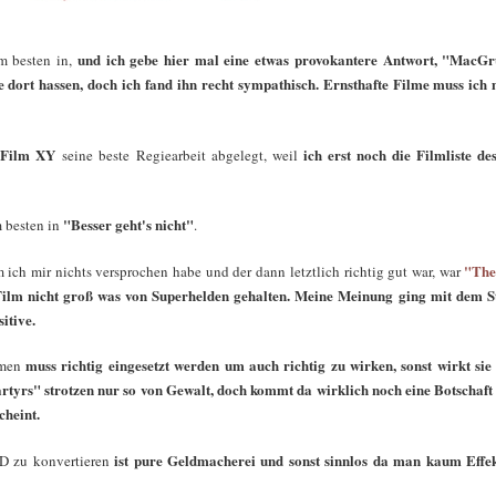
und ich gebe hier mal eine etwas provokantere Antwort, "MacG
am besten in,
le dort hassen, doch ich fand ihn recht sympathisch. Ernsthafte Filme muss ich 
Film XY
ich erst noch die Filmliste de
t
seine beste Regiearbeit abgelegt, weil
"Besser geht's nicht"
m besten in
.
"The
m ich mir nichts versprochen habe und der dann letztlich richtig gut war, war
Film nicht groß was von Superhelden gehalten. Meine Meinung ging mit dem St
sitive.
muss richtig eingesetzt werden um auch richtig zu wirken, sonst wirkt sie
lmen
tyrs" strotzen nur so von Gewalt, doch kommt da wirklich noch eine Botschaft 
cheint.
ist pure Geldmacherei und sonst sinnlos da man kaum Effek
3D zu konvertieren