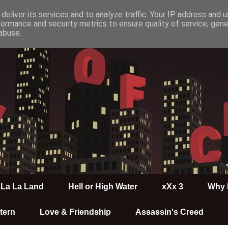
deliver its services and to analyze traffic. Your IP address and 
formance and security metrics to ensure quality of service, gen
abuse.
La La Land
Hell or High Water
xXx 3
Why 
tern
Love & Friendship
Assassin's Creed