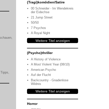
(Tragi)komödien/Satire
00 Schneider - Im Wendekreis
der Eidechse
21 Jump Street
50/50
7 Psychos
A Royal Night
schauen,
Weitere Titel anzeigen
(Psycho)thriller
A History of Violence
A Most Violent Year (08/10)
American Psycho
 Tipps,
Auf der Flucht
Backcountry - Gnadenlose
Wildnis
Weitere Titel anzeigen
Horror