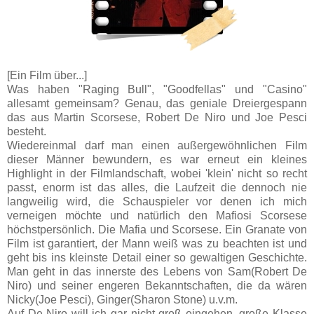
[Ein Film über...]
Was haben "Raging Bull", "Goodfellas" und "Casino"
allesamt gemeinsam? Genau, das geniale Dreiergespann
das aus Martin Scorsese, Robert De Niro und Joe Pesci
besteht.
Wiedereinmal darf man einen außergewöhnlichen Film
dieser Männer bewundern, es war erneut ein kleines
Highlight in der Filmlandschaft, wobei 'klein' nicht so recht
passt, enorm ist das alles, die Laufzeit die dennoch nie
langweilig wird, die Schauspieler vor denen ich mich
verneigen möchte und natürlich den Mafiosi Scorsese
höchstpersönlich. Die Mafia und Scorsese. Ein Granate von
Film ist garantiert, der Mann weiß was zu beachten ist und
geht bis ins kleinste Detail einer so gewaltigen Geschichte.
Man geht in das innerste des Lebens von Sam(Robert De
Niro) und seiner engeren Bekanntschaften, die da wären
Nicky(Joe Pesci), Ginger(Sharon Stone) u.v.m.
Auf De Niro will ich gar nicht groß eingehen, große Klasse