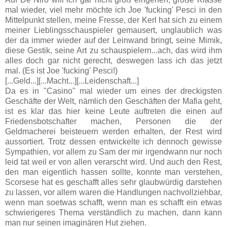
mal wieder, viel mehr möchte ich Joe 'fucking' Pesci in den
Mittelpunkt stellen, meine Fresse, der Kerl hat sich zu einem
meiner Lieblingsschauspieler gemausert, unglaublich was
der da immer wieder auf der Leinwand bringt, seine Mimik,
diese Gestik, seine Art zu schauspielern...ach, das wird ihm
alles doch gar nicht gerecht, deswegen lass ich das jetzt
mal. (Es ist Joe 'fucking' Pesci!)
[...Geld...][...Macht...][...Leidenschaft...]
Da es in "Casino" mal wieder um eines der dreckigsten
Geschäfte der Welt, nämlich den Geschäften der Mafia geht,
ist es klar das hier keine Leute auftreten die einen auf
Friedensbotschafter machen, Personen die der
Geldmacherei beisteuern werden erhalten, der Rest wird
aussortiert. Trotz dessen entwickelte ich dennoch gewisse
Sympathien, vor allem zu Sam der mir irgendwann nur noch
leid tat weil er von allen verarscht wird. Und auch den Rest,
den man eigentlich hassen sollte, konnte man verstehen,
Scorsese hat es geschafft alles sehr glaubwürdig darstehen
zu lassen, vor allem waren die Handlungen nachvollziehbar,
wenn man soetwas schafft, wenn man es schafft ein etwas
schwierigeres Thema verständlich zu machen, dann kann
man nur seinen imaginären Hut ziehen.