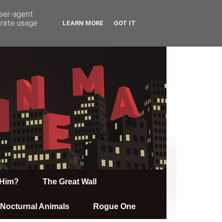
user-agent
erate usage
LEARN MORE
GOT IT
Him?
The Great Wall
Nocturnal Animals
Rogue One