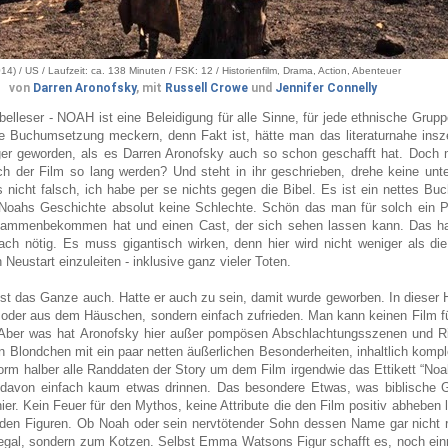
14) / US / Laufzeit: ca. 138 Minuten / FSK: 12 / Historienfilm, Drama, Action, Abenteuer
von
Darren Aronofsky
, mit
Russell Crowe
und
Jennifer Connelly
belleser - NOAH ist eine Beleidigung für alle Sinne, für jede ethnische Grupp
ie Buchumsetzung meckern, denn Fakt ist, hätte man das literaturnahe insze
ger geworden, als es Darren Aronofsky auch so schon geschafft hat. Doch 
uch der Film so lang werden? Und steht in ihr geschrieben, drehe keine unt
 nicht falsch, ich habe per se nichts gegen die Bibel. Es ist ein nettes Bu
oahs Geschichte absolut keine Schlechte. Schön das man für solch ein P
usammenbekommen hat und einen Cast, der sich sehen lassen kann. Das ha
ch nötig. Es muss gigantisch wirken, denn hier wird nicht weniger als die
eustart einzuleiten - inklusive ganz vieler Toten.
ist das Ganze auch. Hatte er auch zu sein, damit wurde geworben. In dieser 
t oder aus dem Häuschen, sondern einfach zufrieden. Man kann keinen Film f
. Aber was hat Aronofsky hier außer pompösen Abschlachtungsszenen und R
Blondchen mit ein paar netten äußerlichen Besonderheiten, inhaltlich kompl
rm halber alle Randdaten der Story um dem Film irgendwie das Ettikett “Noah
 davon einfach kaum etwas drinnen. Das besondere Etwas, was biblische 
hier. Kein Feuer für den Mythos, keine Attribute die den Film positiv abheben
den Figuren. Ob Noah oder sein nervtötender Sohn dessen Name gar nicht re
r egal, sondern zum Kotzen. Selbst Emma Watsons Figur schafft es, noch ein