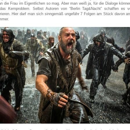
 die Frau im Eigentlichen so mag. Aber man weiß ja, für die Dialoge könne
 das Kernproblem. Selbst Autoren von “Berlin Tag&Nacht” schaffen es ve
eren. Hier darf man sich sinngemäß ungefähr 7 Folgen am Stück davon ant
immer.