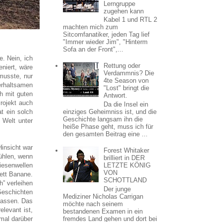
Lerngruppe
zugehen kann
Kabel 1 und RTL 2
machten mich zum
Sitcomfanatiker, jeden Tag lief
"Immer wieder Jim", "Hinterm
Sofa an der Front",...
e. Nein, ich
Rettung oder
niert, wäre
Verdammnis? Die
musste, nur
4te Season von
erhaltsamen
"Lost" bringt die
ch mit guten
Antwort.
rojekt auch
Da die Insel ein
t ein solch
einziges Geheimniss ist, und die
Geschichte langsam ihn die
 Welt unter
heiße Phase geht, muss ich für
den gesamten Beitrag eine ...
Hinsicht war
Forest Whitaker
ühlen, wenn
brilliert in DER
iesenwellen
LETZTE KÖNIG
VON
ett Banane.
SCHOTTLAND
” verleihen
Der junge
Geschichten
Mediziner Nicholas Carrigan
 lassen. Das
möchte nach seinem
levant ist,
bestandenen Examen in ein
mal darüber
fremdes Land gehen und dort bei