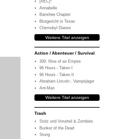
[REC]³
Annabelle
Banshee Chapter
Blutgericht in Texas
Chernobyl Diaries
Weitere Titel anzeigen
Action / Abenteuer / Survival
300: Rise of an Empire
96 Hours - Taken I
96 Hours - Taken II
Abraham Lincoln : Vampirjäger
Ant-Man
Weitere Titel anzeigen
Trash
Stolz und Vorurteil & Zombies
Bunker of the Dead
Stung