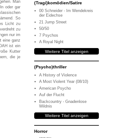
ergehen. Man
(Tragi)komödien/Satire
ln oder gar
00 Schneider - Im Wendekreis
klassischen
der Eidechse
chämend. So
21 Jump Street
es Licht zu
50/50
 verdreht zu
ngen nur im
7 Psychos
t eine ganz
A Royal Night
OAH ist ein
roße Kutter
Weitere Titel anzeigen
ern, die je
(Psycho)thriller
A History of Violence
A Most Violent Year (08/10)
American Psycho
Auf der Flucht
Backcountry - Gnadenlose
Wildnis
Weitere Titel anzeigen
Horror