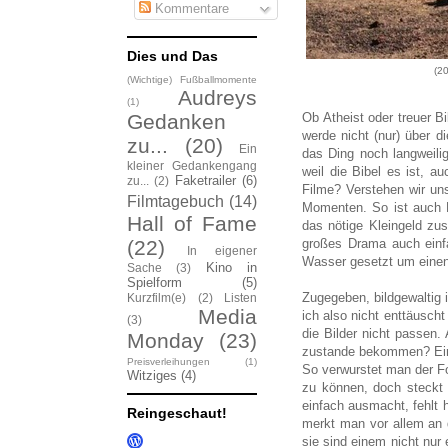
Kommentare
Dies und Das
(20
(Wichtige) Fußballmomente
Audreys
(1)
Ob Atheist oder treuer Bi
Gedanken
werde nicht (nur) über d
zu...
(20)
Ein
das Ding noch langweili
kleiner Gedankengang
weil die Bibel es ist, a
Faketrailer
(6)
zu...
(2)
Filme? Verstehen wir uns
Filmtagebuch
(14)
Momenten. So ist auch N
Hall of Fame
das nötige Kleingeld z
großes Drama auch einfa
(22)
In eigener
Wasser gesetzt um einen N
Kino in
Sache
(3)
Spielform
(5)
Zugegeben, bildgewaltig 
Kurzfilm(e)
(2)
Listen
Media
ich also nicht enttäusch
(3)
die Bilder nicht passen
Monday
(23)
zustande bekommen? Ein 
Preisverleihungen
(1)
So verwurstet man der Fo
Witziges
(4)
zu können, doch steckt
einfach ausmacht, fehlt 
Reingeschaut!
merkt man vor allem an 
sie sind einem nicht nu