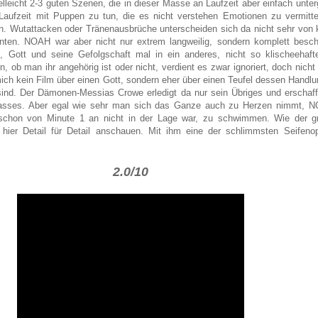
elleicht 2-3 guten Szenen, die in dieser Masse an Laufzeit aber einfach unt
Laufzeit mit Puppen zu tun, die es nicht verstehen Emotionen zu vermitte
en. Wutattacken oder Tränenausbrüche unterscheiden sich da nicht sehr von 
nten. NOAH war aber nicht nur extrem langweilig, sondern komplett bes
 Gott und seine Gefolgschaft mal in ein anderes, nicht so klischeehaft
on, ob man ihr angehörig ist oder nicht, verdient es zwar ignoriert, doch nicht
ich kein Film über einen Gott, sondern eher über einen Teufel dessen Handlu
sind. Der Dämonen-Messias Crowe erledigt da nur sein Übriges und erschaff
hasses. Aber egal wie sehr man sich das Ganze auch zu Herzen nimmt, N
 schon von Minute 1 an nicht in der Lage war, zu schwimmen. Wie der g
hier Detail für Detail anschauen. Mit ihm eine der schlimmsten Seifenop
2.0/10