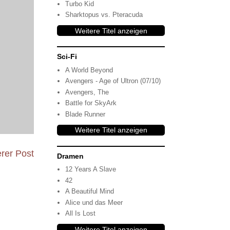
Turbo Kid
Sharktopus vs. Pteracuda
Weitere Titel anzeigen
Sci-Fi
A World Beyond
Avengers - Age of Ultron (07/10)
Avengers, The
Battle for SkyArk
Blade Runner
Weitere Titel anzeigen
erer Post
Dramen
12 Years A Slave
42
A Beautiful Mind
Alice und das Meer
All Is Lost
Weitere Titel anzeigen