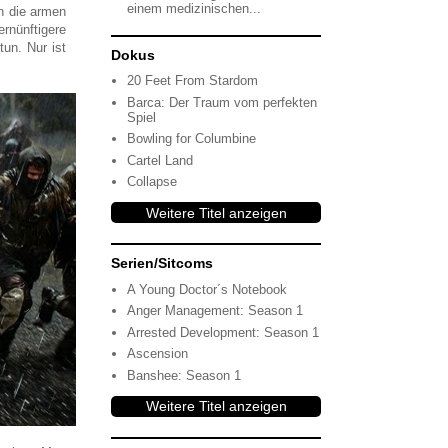
einem medizinischen...
n die armen
rnünftigere
un. Nur ist
Dokus
20 Feet From Stardom
Barca: Der Traum vom perfekten
Spiel
Bowling for Columbine
Cartel Land
Collapse
Weitere Titel anzeigen
Serien/Sitcoms
A Young Doctor´s Notebook
Anger Management: Season 1
Arrested Development: Season 1
Ascension
Banshee: Season 1
Weitere Titel anzeigen