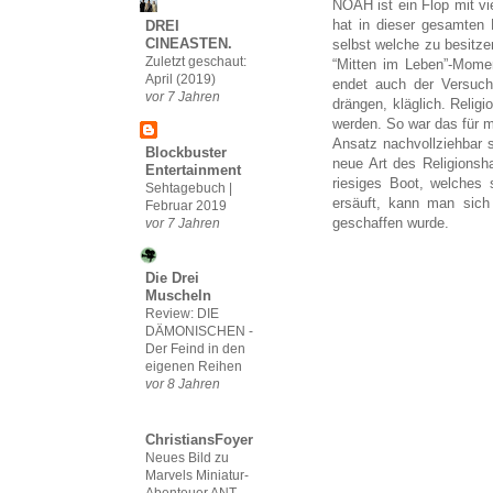
NOAH ist ein Flop mit vi
hat in dieser gesamten 
DREI
CINEASTEN.
selbst welche zu besitz
Zuletzt geschaut:
“Mitten im Leben”-Mome
April (2019)
endet auch der Versuch,
vor 7 Jahren
drängen, kläglich. Religi
werden. So war das für m
Ansatz nachvollziehbar 
Blockbuster
neue Art des Religions
Entertainment
riesiges Boot, welches
Sehtagebuch |
ersäuft, kann man sich 
Februar 2019
geschaffen wurde.
vor 7 Jahren
Die Drei
Muscheln
Review: DIE
DÄMONISCHEN -
Der Feind in den
eigenen Reihen
vor 8 Jahren
ChristiansFoyer
Neues Bild zu
Marvels Miniatur-
Abenteuer ANT-