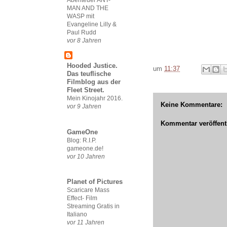
MAN AND THE
WASP mit
Evangeline Lilly &
Paul Rudd
vor 8 Jahren
Hooded Justice.
um
11:37
Das teuflische
Filmblog aus der
Fleet Street.
Mein Kinojahr 2016.
Keine Kommentare:
vor 9 Jahren
Kommentar veröffent
GameOne
Blog: R.I.P.
gameone.de!
vor 10 Jahren
Planet of Pictures
Scaricare Mass
Effect- Film
Streaming Gratis in
Italiano
vor 11 Jahren