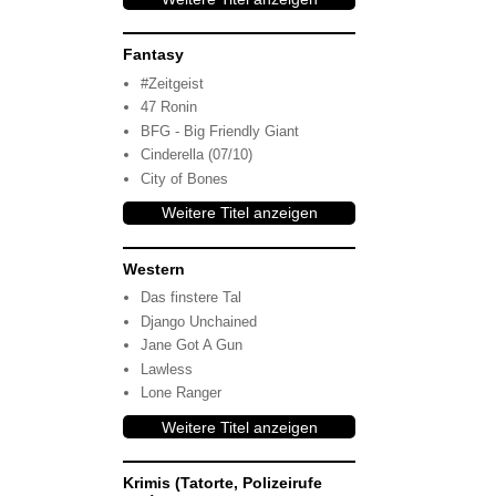
Fantasy
#Zeitgeist
47 Ronin
BFG - Big Friendly Giant
Cinderella (07/10)
City of Bones
Weitere Titel anzeigen
Western
Das finstere Tal
Django Unchained
Jane Got A Gun
Lawless
Lone Ranger
Weitere Titel anzeigen
Krimis (Tatorte, Polizeirufe