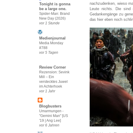
nachzudenken, wieso man
Tonight is gonna
Leute nichts. Die sind
be a large one.
Spider-Man: Brand
Gedankengänge zu generi
New Day (2026)
das hier eben noch schl
vor 1 Stunde
Medienjournal
Media Monday
#788
vor 5 Tagen
Review Corner
Rezension: Sevink
Mill – Ein
verstecktes Juwel
im Achterhoek
vor 1 Jahr
Blogbusters
Umarmungen -
"Gemini Man" [US
'19 | Ang Lee]
vor 6 Jahren