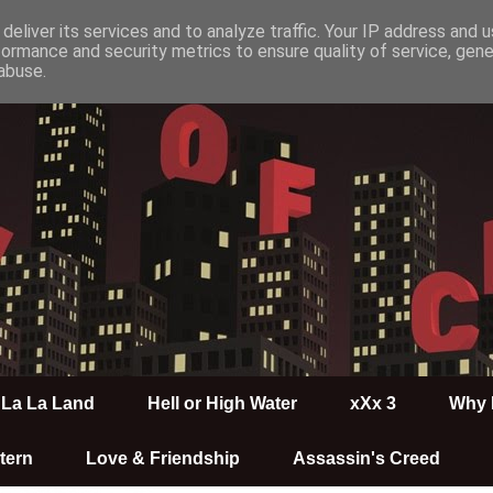
deliver its services and to analyze traffic. Your IP address and 
formance and security metrics to ensure quality of service, gen
abuse.
La La Land
Hell or High Water
xXx 3
Why 
tern
Love & Friendship
Assassin's Creed