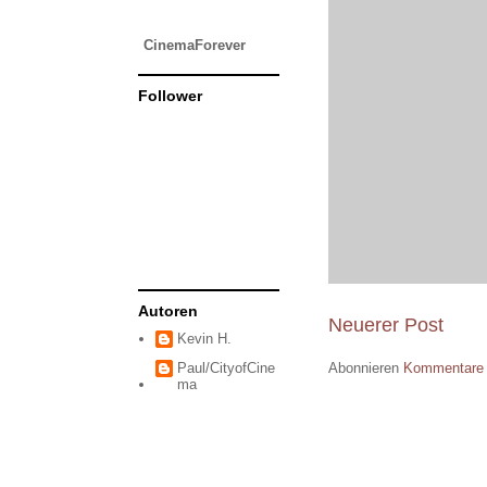
CinemaForever
Follower
Autoren
Neuerer Post
Kevin H.
Paul/CityofCine
Abonnieren
Kommentare 
ma