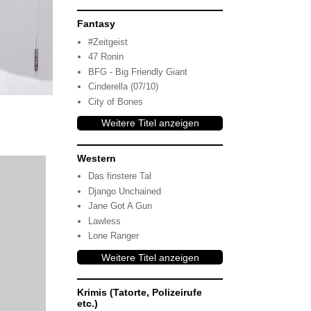
Fantasy
#Zeitgeist
47 Ronin
BFG - Big Friendly Giant
Cinderella (07/10)
City of Bones
Weitere Titel anzeigen
Western
Das finstere Tal
Django Unchained
Jane Got A Gun
Lawless
Lone Ranger
Weitere Titel anzeigen
Krimis (Tatorte, Polizeirufe
etc.)