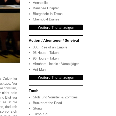
Annabelle
Banshee Chapter
Blutgericht in Texas
Chernobyl Diaries
Weitere Titel anzeigen
Action / Abenteuer / Survival
300: Rise of an Empire
96 Hours - Taken I
96 Hours - Taken II
Abraham Lincoln : Vampirjäger
Ant-Man
Weitere Titel anzeigen
 Calvin ist
lockade. Vor
mschwirren,
Trash
 nicht sein
Stolz und Vorurteil & Zombies
und Blut vor
, es ist die
Bunker of the Dead
en, dadurch
Stung
so vor sich
Turbo Kid