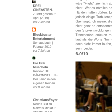
wäre "Flight" ziemlich a
DREI
nicht. Wer es nämlich sc
CINEASTEN.
Händen halten dürfen. Er
Zuletzt geschaut:
jedoch einige Turbulenzp
April (2019)
überhaupt, ich meine, d
vor 7 Jahren
nicht ganz so entspannt
den Storyentwicklungen,
Blockbuster
Tränendrüse drücken m
Entertainment
lauthals die Worte "Imm
Sehtagebuch |
doch nicht immer laufen
Februar 2019
sein. Leider.
vor 7 Jahren
6.0/10
Die Drei
Muscheln
Review: DIE
DÄMONISCHEN -
Der Feind in den
eigenen Reihen
vor 8 Jahren
ChristiansFoyer
Neues Bild zu
Marvels Miniatur-
Abenteuer ANT-