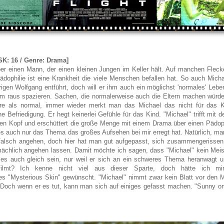
FSK: 16 / Genre: Drama]
er einen Mann, der einen kleinen Jungen im Keller hält. Auf manchen Fleck
, Pädophilie ist eine Krankheit die viele Menschen befallen hat. So auch Mich
hrigen Wolfgang entführt, doch will er ihm auch ein möglichst 'normales' Lebe
ihm raus spazieren. Sachen, die normalerweise auch die Eltern machen würde
dere als normal, immer wieder merkt man das Michael das nicht für das 
e Befriedigung. Er hegt keinerlei Gefühle für das Kind. "Michael" trifft mit 
 den Kopf und erschüttert die große Menge mit einem Drama über einen Pädop
t es auch nur das Thema das großes Aufsehen bei mir erregt hat. Natürlich, m
falsch angehen, doch hier hat man gut aufgepasst, sich zusammengerissen
ächlich angehen lassen. Damit möchte ich sagen, dass "Michael" kein Meist
ies auch gleich sein, nur weil er sich an ein schweres Thema heranwagt 
filmt? Ich kenne nicht viel aus dieser Sparte, doch hätte ich mi
es "Mysterious Skin" gewünscht. "Michael" nimmt zwar kein Blatt vor den M
 Doch wenn er es tut, kann man sich auf einiges gefasst machen. "Sunny one