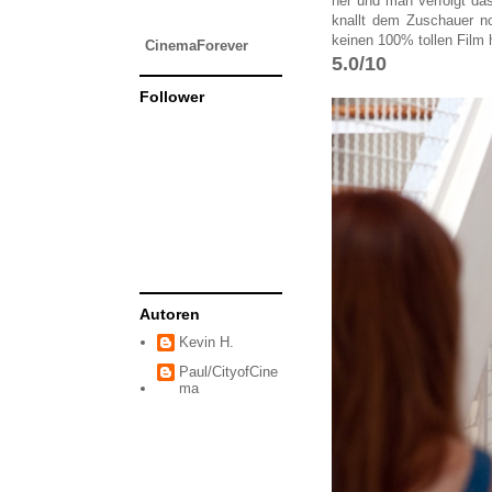
her und man verfolgt da
knallt dem Zuschauer noc
keinen 100% tollen Fil
CinemaForever
5.0/10
Follower
Autoren
Kevin H.
Paul/CityofCine
ma