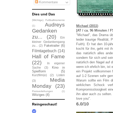
Kommentare
Dies und Das
(Wichtige) Fußballmomente
Audreys
Michael (2011)
(1)
Gedanken
[AT / ca. 96 Minuten / 
"Michael", das Drama üb
zu...
(20)
Ein
leider traurige Realität
kleiner Gedankengang
Fuith). Er hat den 10-jä
Faketrailer
(6)
zu...
(2)
kocht für ihn, geht mit 
Filmtagebuch
(14)
das natürlich alles an
Hall of Fame
sondern für sich und sein
(22)
natürlich den Nagel auf
In eigener
wenn ich ehrlich bin, is
Kino in
Sache
(3)
Spielform
(5)
ein Projekt vollkommen 
Kurzfilm(e)
(2)
Listen
auf 1-2 Szenen sehr gem
Media
Warum sollte ein Film d
(3)
Monday
(23)
wirklichen Schock ver
Kompromisslosigkeit ein
Preisverleihungen
(1)
ihn aber auch zu selten.
Witziges
(4)
love you".
6.0/10
Reingeschaut!