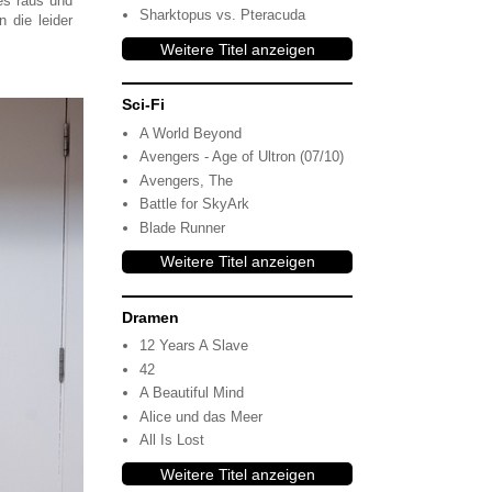
es raus und
Sharktopus vs. Pteracuda
 die leider
Weitere Titel anzeigen
Sci-Fi
A World Beyond
Avengers - Age of Ultron (07/10)
Avengers, The
Battle for SkyArk
Blade Runner
Weitere Titel anzeigen
Dramen
12 Years A Slave
42
A Beautiful Mind
Alice und das Meer
All Is Lost
Weitere Titel anzeigen