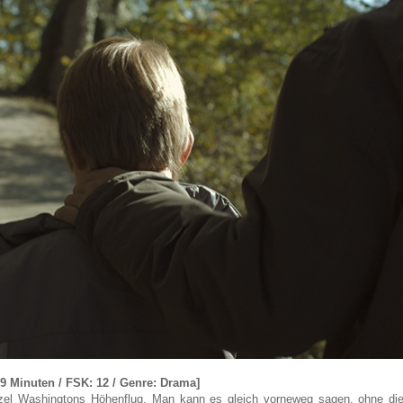
39 Minuten / FSK: 12 / Genre: Drama]
nzel Washingtons Höhenflug. Man kann es gleich vorneweg sagen, ohne di