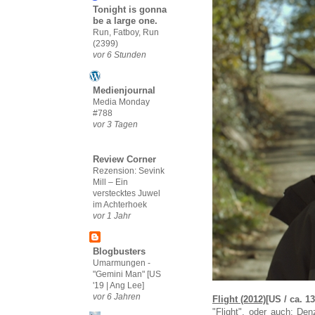
Tonight is gonna
be a large one.
Run, Fatboy, Run
(2399)
vor 6 Stunden
Medienjournal
Media Monday
#788
vor 3 Tagen
Review Corner
Rezension: Sevink
Mill – Ein
verstecktes Juwel
im Achterhoek
vor 1 Jahr
Blogbusters
Umarmungen -
"Gemini Man" [US
'19 | Ang Lee]
vor 6 Jahren
Flight (2012)
[US / ca. 1
"Flight", oder auch: De