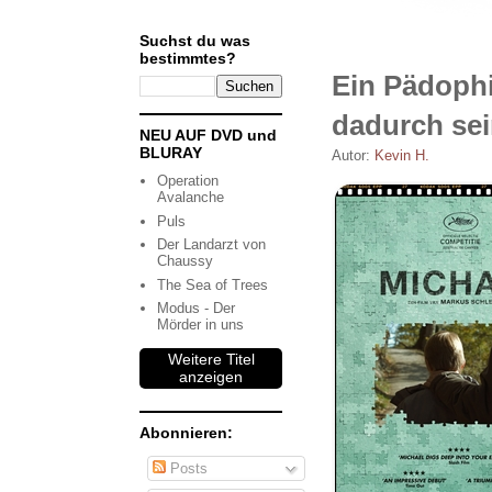
Suchst du was
bestimmtes?
Ein Pädophi
dadurch se
NEU AUF DVD und
BLURAY
Autor:
Kevin H.
Operation
Avalanche
Puls
Der Landarzt von
Chaussy
The Sea of Trees
Modus - Der
Mörder in uns
Weitere Titel
anzeigen
Abonnieren:
Posts