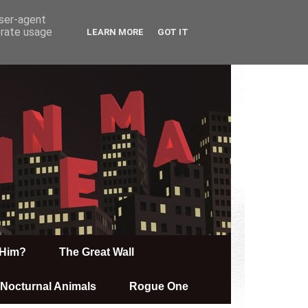
user-agent
erate usage
LEARN MORE
GOT IT
Him?
The Great Wall
Nocturnal Animals
Rogue One