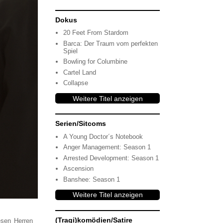
Dokus
20 Feet From Stardom
Barca: Der Traum vom perfekten
Spiel
Bowling for Columbine
Cartel Land
Collapse
Weitere Titel anzeigen
Serien/Sitcoms
A Young Doctor´s Notebook
Anger Management: Season 1
Arrested Development: Season 1
Ascension
Banshee: Season 1
Weitere Titel anzeigen
(Tragi)komödien/Satire
esen Herren