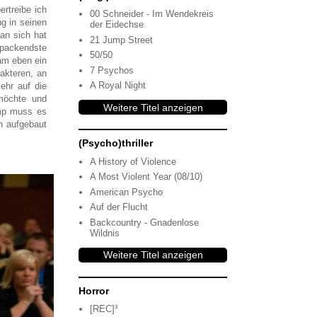
ertreibe ich
00 Schneider - Im Wendekreis
ng in seinen
der Eidechse
an sich hat
21 Jump Street
 packendste
50/50
am eben ein
7 Psychos
akteren, an
A Royal Night
ehr auf die
möchte und
Weitere Titel anzeigen
ump muss es
n aufgebaut
(Psycho)thriller
A History of Violence
A Most Violent Year (08/10)
American Psycho
Auf der Flucht
Backcountry - Gnadenlose
Wildnis
Weitere Titel anzeigen
Horror
[REC]³