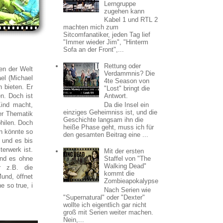
Lerngruppe
zugehen kann
Kabel 1 und RTL 2
machten mich zum
Sitcomfanatiker, jeden Tag lief
"Immer wieder Jim", "Hinterm
Sofa an der Front",...
Rettung oder
en der Welt
Verdammnis? Die
ael (Michael
4te Season von
n bieten. Er
"Lost" bringt die
n. Doch ist
Antwort.
Kind macht,
Da die Insel ein
einziges Geheimniss ist, und die
der Thematik
Geschichte langsam ihn die
hilen. Doch
heiße Phase geht, muss ich für
an könnte so
den gesamten Beitrag eine ...
 und es bis
erwerk ist.
Mit der ersten
und es ohne
Staffel von "The
Walking Dead"
r z.B. die
kommt die
und, öffnet
Zombieapokalypse
 so true, i
Nach Serien wie
"Supernatural" oder "Dexter"
wollte ich eigentlich gar nicht
groß mit Serien weiter machen.
Nein,...