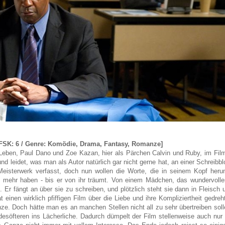
/ FSK: 6 / Genre: Komödie, Drama, Fantasy, Romanze]
eben, Paul Dano und Zoe Kazan, hier als Pärchen Calvin und Ruby, im Film.
 und leidet, was man als Autor natürlich gar nicht gerne hat, an einer Schreibb
Meisterwerk verfasst, doch nun wollen die Worte, die in seinem Kopf heru
 mehr haben - bis er von ihr träumt. Von einem Mädchen, das wundervoller
. Er fängt an über sie zu schreiben, und plötzlich steht sie dann in Fleisch 
einen wirklich pfiffigen Film über die Liebe und ihre Kompliziertheit gedreht
e. Doch hätte man es an manchen Stellen nicht all zu sehr übertreiben soll
esöfteren ins Lächerliche. Dadurch dümpelt der Film stellenweise auch nur 