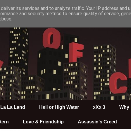
deliver its services and to analyze traffic. Your IP address and 
formance and security metrics to ensure quality of service, gen
abuse.
La La Land
Hell or High Water
xXx 3
Why 
tern
Love & Friendship
Assassin's Creed