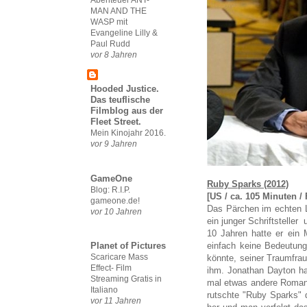
MAN AND THE
WASP mit
Evangeline Lilly &
Paul Rudd
vor 8 Jahren
Hooded Justice.
Das teuflische
Filmblog aus der
Fleet Street.
Mein Kinojahr 2016.
vor 9 Jahren
GameOne
Ruby Sparks (2012)
Blog: R.I.P.
[US / ca. 105 Minuten 
gameone.de!
Das Pärchen im echten L
vor 10 Jahren
ein junger Schriftsteller
10 Jahren hatte er ein 
einfach keine Bedeutung
Planet of Pictures
Scaricare Mass
könnte, seiner Traumfrau
Effect- Film
ihm. Jonathan Dayton hat 
Streaming Gratis in
mal etwas andere Romanz
Italiano
rutschte "Ruby Sparks" d
vor 11 Jahren