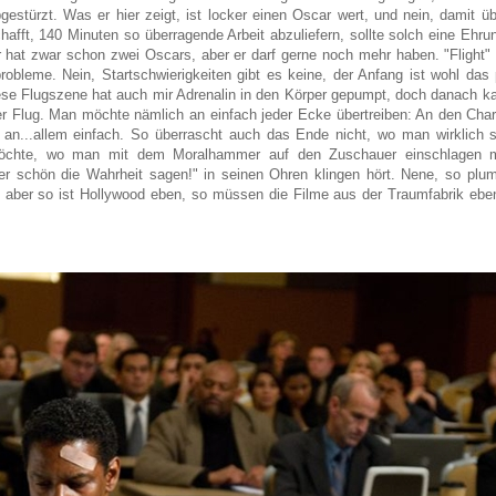
bgestürzt. Was er hier zeigt, ist locker einen Oscar wert, und nein, damit üb
hafft, 140 Minuten so überragende Arbeit abzuliefern, sollte solch eine Ehru
 hat zwar schon zwei Oscars, aber er darf gerne noch mehr haben. "Flight" 
robleme. Nein, Startschwierigkeiten gibt es keine, der Anfang ist wohl das
iese Flugszene hat auch mir Adrenalin in den Körper gepumpt, doch danach k
er Flug. Man möchte nämlich an einfach jeder Ecke übertreiben: An den Char
 an...allem einfach. So überrascht auch das Ende nicht, wo man wirklich s
öchte, wo man mit dem Moralhammer auf den Zuschauer einschlagen 
er schön die Wahrheit sagen!" in seinen Ohren klingen hört. Nene, so pl
, aber so ist Hollywood eben, so müssen die Filme aus der Traumfabrik ebe