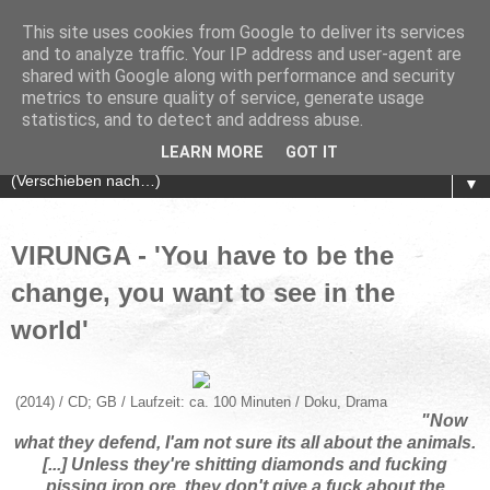
This site uses cookies from Google to deliver its services
and to analyze traffic. Your IP address and user-agent are
shared with Google along with performance and security
metrics to ensure quality of service, generate usage
statistics, and to detect and address abuse.
LEARN MORE
GOT IT
▼
VIRUNGA - 'You have to be the
change, you want to see in the
world'
(2014) / CD; GB / Laufzeit: ca. 100 Minuten / Doku, Drama
"Now
what they defend, I'am not sure its all about the animals.
[...] Unless they're shitting diamonds and fucking
pissing iron ore, they don't give a fuck about the