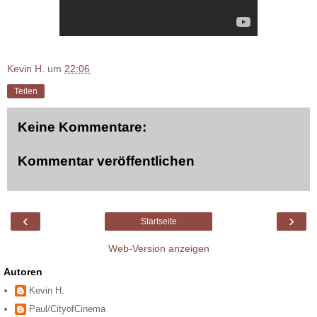
Kevin H.
um
22:06
Teilen
Keine Kommentare:
Kommentar veröffentlichen
‹
›
Startseite
Web-Version anzeigen
Autoren
Kevin H.
Paul/CityofCinema