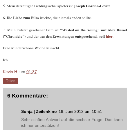
Joseph Gordon-Levitt
5. Mein derzeitiger Lieblingsschauspieler ist
.
Die Liebe zum Film ist eine
6.
, die niemals enden sollte.
"Wasted on the Young" mit Alex Russel
7. Mein zuletzt gesehener Film ist
("Chronicle")
den Erwartungen entsprechend
hier
und der war
, weil
.
Eine wunderschöne Woche wünscht
Ich
Kevin H.
um
01:37
Teilen
6 Kommentare:
Sonja | Zeilenkino
18. Juni 2012 um 10:51
Sehr schöne Antwort auf die sechste Frage. Das kann
ich nur unterstützen!