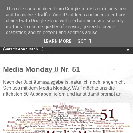
This site uses cookies from Google to deliver its services
and to analyze traffic. Your IP address and user-agent are
shared with Google along with performance and security
metrics to ensure quality of service, generate usage
statistics, and to detect and address abuse.
LEARN MORE
GOT IT
▼
Media Monday // Nr. 51
Nach der Jubiläumsausgabe ist natürlich noch lange nicht
Schluss mit dem Media Monday, Wulf möchte uns die
nächsten 50 Ausgaben liefern und fängt damit prompt an: