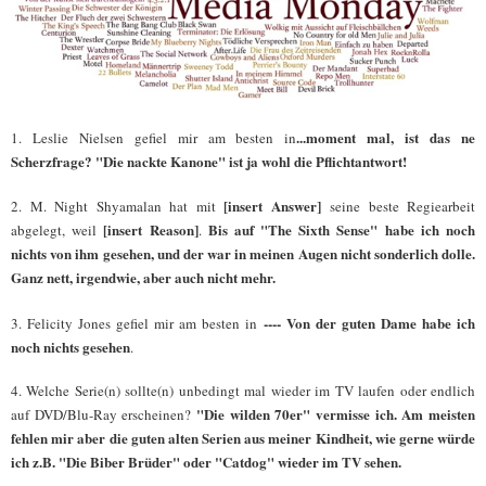
...moment mal, ist das ne
1. Leslie Nielsen gefiel mir am besten in
Scherzfrage? "Die nackte Kanone" ist ja wohl die Pflichtantwort!
[insert Answer]
2. M. Night Shyamalan hat mit
seine beste Regiearbeit
[insert Reason]
Bis auf "The Sixth Sense" habe ich noch
abgelegt, weil
.
nichts von ihm gesehen, und der war in meinen Augen nicht sonderlich dolle.
Ganz nett, irgendwie, aber auch nicht mehr.
---- Von der guten Dame habe ich
3. Felicity Jones gefiel mir am besten in
noch nichts gesehen
.
4. Welche Serie(n) sollte(n) unbedingt mal wieder im TV laufen oder endlich
"Die wilden 70er" vermisse ich. Am meisten
auf DVD/Blu-Ray erscheinen?
fehlen mir aber die guten alten Serien aus meiner Kindheit, wie gerne würde
ich z.B. "Die Biber Brüder" oder "Catdog" wieder im TV sehen.